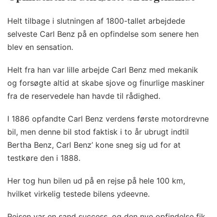
Helt tilbage i slutningen af 1800-tallet arbejdede
selveste Carl Benz på en opfindelse som senere hen
blev en sensation.
Helt fra han var lille arbejde Carl Benz med mekanik
og forsøgte altid at skabe sjove og finurlige maskiner
fra de reservedele han havde til rådighed.
I 1886 opfandte Carl Benz verdens første motordrevne
bil, men denne bil stod faktisk i to år ubrugt indtil
Bertha Benz, Carl Benz’ kone sneg sig ud for at
testkøre den i 1888.
Her tog hun bilen ud på en rejse på hele 100 km,
hvilket virkelig testede bilens ydeevne.
Rejsen var en sand success, og den nye opfindelse fik